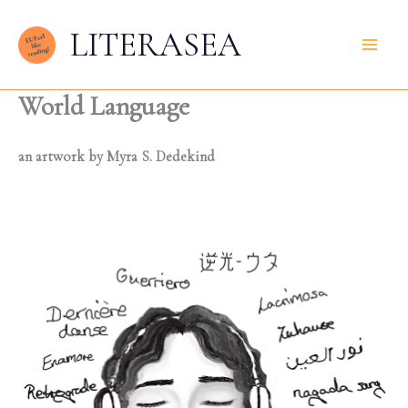
Zum
LITERASEA
Inhalt
springen
World Language
an artwork by Myra S. Dedekind