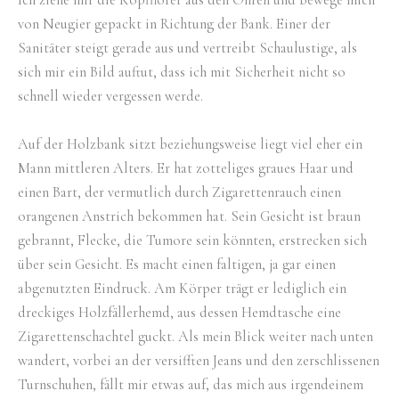
Ich ziehe mir die Kopfhörer aus den Ohren und bewege mich
von Neugier gepackt in Richtung der Bank. Einer der
Sanitäter steigt gerade aus und vertreibt Schaulustige, als
sich mir ein Bild auftut, dass ich mit Sicherheit nicht so
schnell wieder vergessen werde.
Auf der Holzbank sitzt beziehungsweise liegt viel eher ein
Mann mittleren Alters. Er hat zotteliges graues Haar und
einen Bart, der vermutlich durch Zigarettenrauch einen
orangenen Anstrich bekommen hat. Sein Gesicht ist braun
gebrannt, Flecke, die Tumore sein könnten, erstrecken sich
über sein Gesicht. Es macht einen faltigen, ja gar einen
abgenutzten Eindruck. Am Körper trägt er lediglich ein
dreckiges Holzfällerhemd, aus dessen Hemdtasche eine
Zigarettenschachtel guckt. Als mein Blick weiter nach unten
wandert, vorbei an der versifften Jeans und den zerschlissenen
Turnschuhen, fällt mir etwas auf, das mich aus irgendeinem