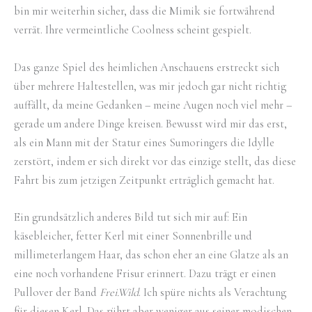
bin mir weiterhin sicher, dass die Mimik sie fortwährend
verrät. Ihre vermeintliche Coolness scheint gespielt.
Das ganze Spiel des heimlichen Anschauens erstreckt sich
über mehrere Haltestellen, was mir jedoch gar nicht richtig
auffällt, da meine Gedanken – meine Augen noch viel mehr –
gerade um andere Dinge kreisen. Bewusst wird mir das erst,
als ein Mann mit der Statur eines Sumoringers die Idylle
zerstört, indem er sich direkt vor das einzige stellt, das diese
Fahrt bis zum jetzigen Zeitpunkt erträglich gemacht hat.
Ein grundsätzlich anderes Bild tut sich mir auf: Ein
käsebleicher, fetter Kerl mit einer Sonnenbrille und
millimeterlangem Haar, das schon eher an eine Glatze als an
eine noch vorhandene Frisur erinnert. Dazu trägt er einen
Pullover der Band
Frei.Wild
. Ich spüre nichts als Verachtung
für diesen Kerl. Das rührt aber weniger aus seiner modischen