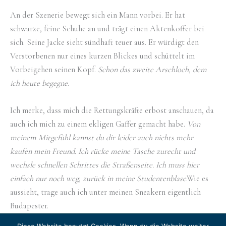
An der Szenerie bewegt sich ein Mann vorbei. Er hat
schwarze, feine Schuhe an und trägt einen Aktenkoffer bei
sich. Seine Jacke sieht sündhaft teuer aus. Er würdigt den
Verstorbenen nur eines kurzen Blickes und schüttelt im
Vorbeigehen seinen Kopf.
Schon das zweite Arschloch, dem
ich heute begegne
.
Ich merke, dass mich die Rettungskräfte erbost anschauen, da
auch ich mich zu einem ekligen Gaffer gemacht habe.
Von
meinem Mitgefühl kannst du dir leider auch nichts mehr
kaufen mein Freund. Ich rücke meine Tasche zurecht und
wechsle schnellen Schrittes die Straßenseite. Ich muss hier
einfach nur noch weg, zurück in meine Studentenblase
.Wie es
aussieht, trage auch ich unter meinen Sneakern eigentlich
Budapester.