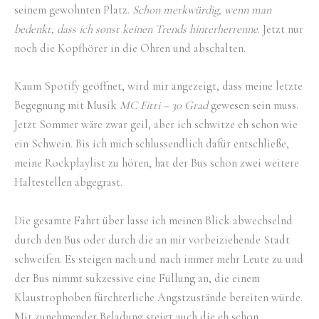
seinem gewohnten Platz.
Schon merkwürdig, wenn man
bedenkt, dass ich sonst keinen Trends hinterherrenne
. Jetzt nur
noch die Kopfhörer in die Ohren und abschalten.
Kaum Spotify geöffnet, wird mir angezeigt, dass meine letzte
Begegnung mit Musik
MC Fitti – 30 Grad
gewesen sein muss.
Jetzt Sommer wäre zwar geil, aber ich schwitze eh schon wie
ein Schwein. Bis ich mich schlussendlich dafür entschließe,
meine Rockplaylist zu hören, hat der Bus schon zwei weitere
Haltestellen abgegrast.
Die gesamte Fahrt über lasse ich meinen Blick abwechselnd
durch den Bus oder durch die an mir vorbeiziehende Stadt
schweifen. Es steigen nach und nach immer mehr Leute zu und
der Bus nimmt sukzessive eine Füllung an, die einem
Klaustrophoben fürchterliche Angstzustände bereiten würde.
Mit zunehmender Beladung steigt auch die eh schon