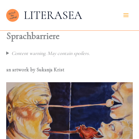
Zum
LITERASEA
Inhalt
springen
Sprachbarriere
Content warning. May contain spoilers.
an artwork by Sukanja Krist