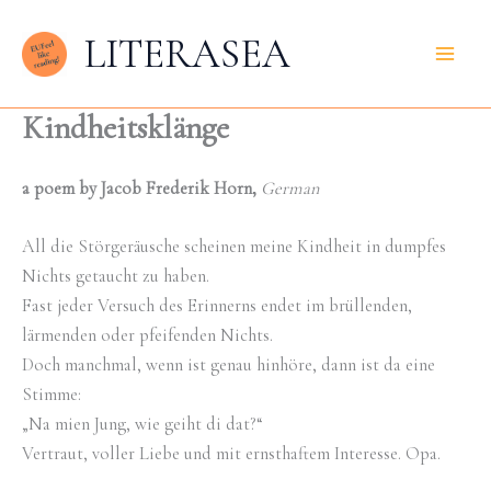
Zum
LITERASEA
Inhalt
springen
Kindheitsklänge
a poem by Jacob Frederik Horn,
German
All die Störgeräusche scheinen meine Kindheit in dumpfes
Nichts getaucht zu haben.
Fast jeder Versuch des Erinnerns endet im brüllenden,
lärmenden oder pfeifenden Nichts.
Doch manchmal, wenn ist genau hinhöre, dann ist da eine
Stimme:
„Na mien Jung, wie geiht di dat?“
Vertraut, voller Liebe und mit ernsthaftem Interesse. Opa.