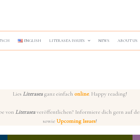
TSCH
ENGLISH
LITERASEA ISSUES
NEWS
ABOUT US
Lies
Literasea
ganz einfach
online
. Happy reading!
abe von
Literasea
veröffentlichen? Informiere dich gern auf d
sowie
Upcoming Issues
!