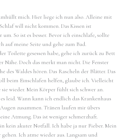
hüllt mich. Hier liege ich nun also. Alleine mit
hlaf will nicht kommen. Das Kissen ist
m. So ist es besser. Bevor ich einschlafe, sollte
ich auf meine Seite und gehe zum Bad.
er Toilette gesessen habe, gehe ich zurück zu Bett
er Nähe. Doch das merkt man nicht. Die Fenster
che des Waldes hören. Das Rascheln der Blätter. Das
ll beim Einschlafen helfen, glaube ich. Vielleicht
ie wieder. Mein Körper fühlt sich schwer an.
bin es leid. Wann kann ich endlich das Krankenhaus
e Augen zusammen. Tränen laufen mir übers
deine Atmung. Das ist weniger schmerzhaft.
 kein akuter Notfall. Ich habe ja nur Fieber. Mein
er gehen. Ich atme wieder aus. Langsam und