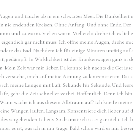
Augen und tauche ab in ein schwarzes Meer. Die Dunkelheit um
In nie endenden Kreisen. Ohne Anfang. Und ohne Ende. Der Sc
mm und zu warm. Viel zu warm. Vielleicht drehe ich es lieber u
h eigentlich gar nicht muss. Ich öffne meine Augen, drehe m
sondere das Bad. Nachdem ich für einige Minuten untätig auf d
, gedämpft. In Wirklichkeit ist der Krankenwagen ganz in d
n. Mein Zelt war mir lieber. Da konnte ich nachts die Geräus
 Ich versuche, mich auf meine Atmung zu konzentrieren. Das so
 ich meine Lungen mit Luft. Sekunde für Sekunde. Und leere s
chlafe, geht die Zeit schneller vorbei. Hoffentlich. Denn ich 
n? Wann wache ich aus diesem Albtraum auf? Ich kneife mein
 meine Wangen laufen. Langsam. Konzentriere dich lieber auf 
 vergehenden Lebens. So dramatisch ist es gar nicht. Ich bin
er es ist, was ich in mir trage. Bald schon wird es mir bess