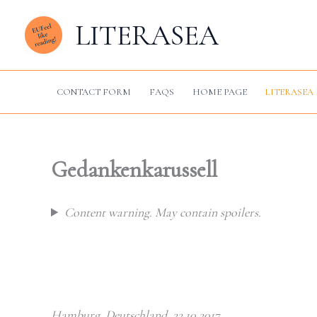
Skip
LITERASEA
to
content
CONTACT FORM
FAQS
HOME PAGE
LITERASEA 
Gedankenkarussell
Content warning. May contain spoilers.
Hamburg, Deutschland, 22.10.2017