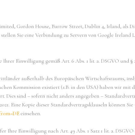
ted, Gordon House, Barrow Street, Dublin 4, Irland, als Die
 stellen Sie eine Verbindung zu Servern von Google Ireland L
 Ihrer Einwilligung gemäß Art. 6 Abs. 1 lit. a. DSGVO und §
tländer außerhalb des Europäischen Wirtschaftsraums, insbe
chen Kommission existiert (z.B. in den USA) haben wir mit
art. Dies sind – sofern nicht anders angegeben – Standardv
2021. Eine Kopie dieser Standardvertragsklauseln können Sie
&from=DE
einsehen.
r Ihre Einwilligung nach Art. 49 Abs. 1 Satz 1 lit. a. DSGVO 