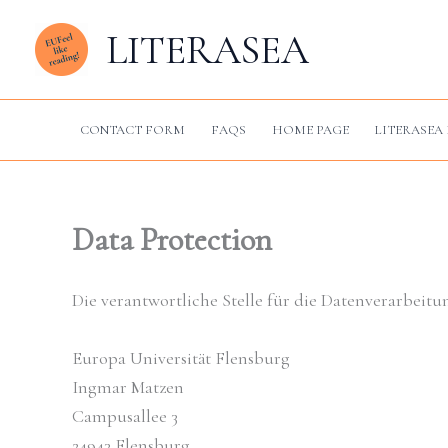
Skip
LITERASEA
to
content
CONTACT FORM
FAQS
HOME PAGE
LITERASEA 
Data Protection
Die verantwortliche Stelle für die Datenverarbeitun
Europa Universität Flensburg
Ingmar Matzen
Campusallee 3
24943
Flensburg