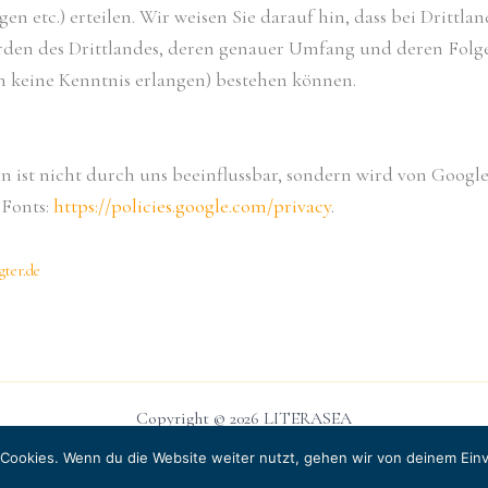
en etc.) erteilen. Wir weisen Sie darauf hin, dass bei Dritt
rden des Drittlandes, deren genauer Umfang und deren Folgen
 keine Kenntnis erlangen) bestehen können.
n ist nicht durch uns beeinflussbar, sondern wird von Googl
 Fonts:
https://policies.google.com/privacy
.
ter.de
Copyright © 2026 LITERASEA
Instagram
Cookies. Wenn du die Website weiter nutzt, gehen wir von deinem Einv